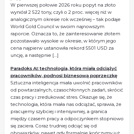
W pierwszej połowie 2026 roku popyt na złoto
wyniósł 2 522 tony, czyli o 2 proc. więcej niż w
analogicznym okresie rok wcześniej – tak podaje
World Gold Council w swoim najnowszym
raporcie. Oznacza to, że zainteresowanie złotem
pozostawało wysokie w okresie, w którym jego
cena najpierw ustanowiła rekord 5501 USD za
uncję, a następnie […]
Paradoks AI: technologia, która miała odciążyć
pracowników, podnosi biznesową poprzeczkę
Sztuczna inteligencja miała uwolnić pracowników
od powtarzalnych, czasochłonnych zadań, skrócić
czas pracy i zredukować stres. Okazuje się, że
technologia, która miała nas odciążać, sprawia, że
pracujemy szybciej i intensywniej, a granica
między czasem pracy a odpoczynkiem stopniowo
się zaciera. Coraz trudniej odciąć się od
obowiązków, nawet gdy formalnie kończymy już