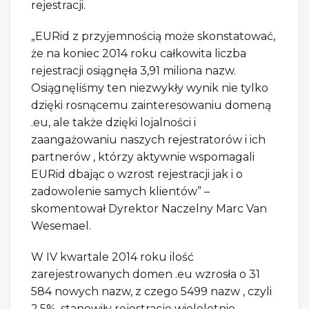
rejestracji.
„EURid z przyjemnością może skonstatować,
że na koniec 2014 roku całkowita liczba
rejestracji osiągnęła 3,91 miliona nazw.
Osiągnęliśmy ten niezwykły wynik nie tylko
dzięki rosnącemu zainteresowaniu domeną
.eu, ale także dzięki lojalności i
zaangażowaniu naszych rejestratorów i ich
partnerów , którzy aktywnie wspomagali
EURid dbając o wzrost rejestracji jak i o
zadowolenie samych klientów” –
skomentował Dyrektor Naczelny Marc Van
Wesemael.
W IV kwartale 2014 roku ilość
zarejestrowanych domen .eu wzrosła o 31
584 nowych nazw, z czego 5499 nazw , czyli
2,5%, stanowiły rejestracje wieloletnie.