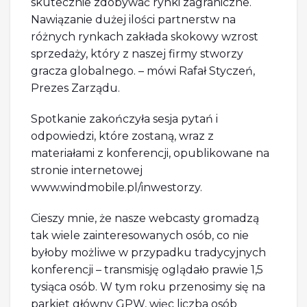
skutecznie zdobywać rynki zagraniczne.
Nawiązanie dużej ilości partnerstw na
różnych rynkach zakłada skokowy wzrost
sprzedaży, który z naszej firmy stworzy
gracza globalnego. – mówi Rafał Styczeń,
Prezes Zarządu.
Spotkanie zakończyła sesja pytań i
odpowiedzi, które zostaną, wraz z
materiałami z konferencji, opublikowane na
stronie internetowej
www.windmobile.pl/inwestorzy.
Cieszy mnie, że nasze webcasty gromadzą
tak wiele zainteresowanych osób, co nie
byłoby możliwe w przypadku tradycyjnych
konferencji – transmisję oglądało prawie 1,5
tysiąca osób. W tym roku przenosimy się na
parkiet główny GPW, więc liczba osób