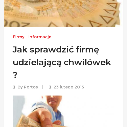
Firmy
,
Informacje
Jak sprawdzić firmę
udzielającą chwilówek
?
By
Portos
23 lutego 2015